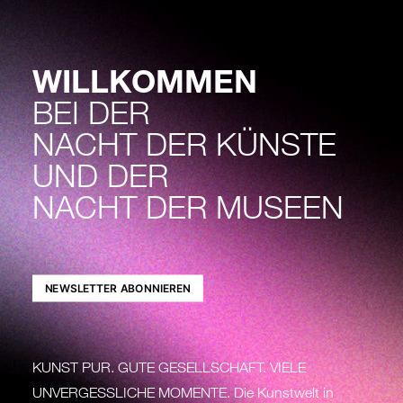
WILLKOMMEN
BEI DER
NACHT DER KÜNSTE
UND DER
NACHT DER MUSEEN
NEWSLETTER ABONNIEREN
KUNST PUR. GUTE GESELLSCHAFT. VIELE
UNVERGESSLICHE MOMENTE. Die Kunstwelt in